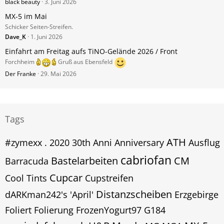
black beauty
3. Juni 2026
MX-5 im Mai
Schicker Seiten-Streifen.
Dave_K
1. Juni 2026
Einfahrt am Freitag aufs TiNO-Gelände 2026 / Front
Forchheim
Gruß aus Ebensfeld
Der Franke
29. Mai 2026
Tags
ATH
#zymexx
.
2020
30th
Anni
Anniversary
Ausflug
cabriofan
Bastelarbeiten
CM
Barracuda
Cupcar
Cool Tints
Cupstreifen
Distanzscheiben
dARKman242's 'April'
Erzgebirge
Foliert
Folierung
FrozenYogurt97
G184