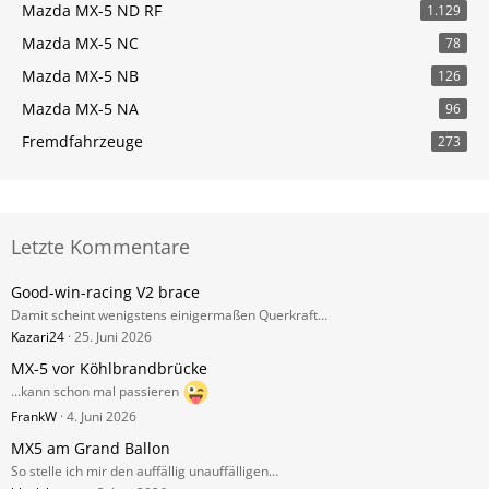
Mazda MX-5 ND RF
1.129
Mazda MX-5 NC
78
Mazda MX-5 NB
126
Mazda MX-5 NA
96
Fremdfahrzeuge
273
Letzte Kommentare
Good-win-racing V2 brace
Damit scheint wenigstens einigermaßen Querkraft…
Kazari24
25. Juni 2026
MX-5 vor Köhlbrandbrücke
...kann schon mal passieren
FrankW
4. Juni 2026
MX5 am Grand Ballon
So stelle ich mir den auffällig unauffälligen…