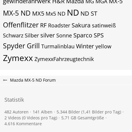
gewindefahrwerk
H&R
Mazda
MX-5
MG
MGA
ND
MX-5 ND
MX5
ND ST
Mx5 ND
Offenflitzer
RF
Sakura
Roadster
satinweiß
silver
Sparco
SPS
Schwarz
Silber
Sonne
Spyder Grill
Winter
Turmalinblau
yellow
Zymexx
ZymexxFahrzeugtechnik
Mazda MX-5 ND Forum
Statistik
482 Autoren
141 Alben
5.344 Bilder (1,41 Bilder pro Tag)
2 Videos (0 Videos pro Tag)
5,71 GB Gesamtgröße
4.616 Kommentare