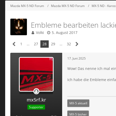
Mazda MX-5 ND Forum
Mazda MX-5 ND Forum
MX-5 ND - Kaross
Embleme bearbeiten lacki
Volki
5. August 2017
1
…
27
28
29
…
32
17. Juni 2025
Wow! Das nenne ich mal ei
Ich habe die Embleme einfa
mx5rf.kr
MX-5 aktuell
Supporter
MX-5 bisher