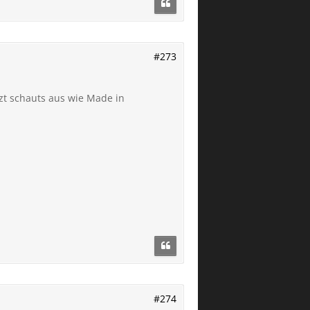
#273
tzt schauts aus wie Made in
#274