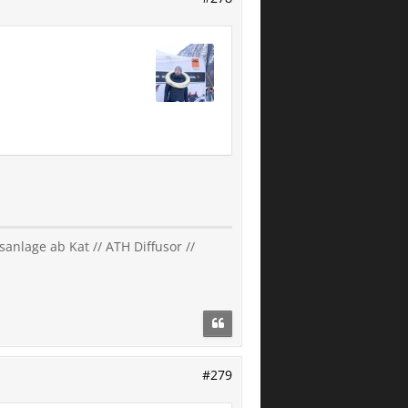
anlage ab Kat // ATH Diffusor //
#279