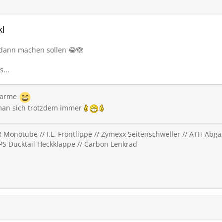
kl
 dann machen sollen 😂🙈
s...
Charme
 man sich trotzdem immer
 Monotube // I.L. Frontlippe // Zymexx Seitenschweller // ATH Abgas
SPS Ducktail Heckklappe // Carbon Lenkrad