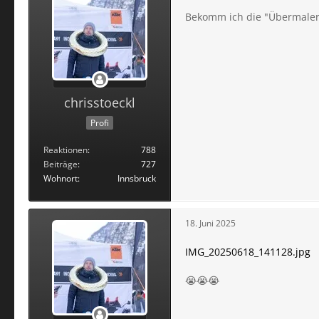
Bekomm ich die "Übermaler"
chrisstoeckl
Profi
Reaktionen
788
Beiträge
727
Wohnort
Innsbruck
18. Juni 2025
IMG_20250618_141128.jpg
😭😭😭