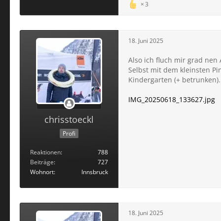
3
18. Juni 2025
Also ich fluch mir grad nen A
Selbst mit dem kleinsten Pi
Kindergarten (+ betrunken).
IMG_20250618_133627.jpg
chrisstoeckl
Profi
Reaktionen
788
Beiträge
727
Wohnort
Innsbruck
18. Juni 2025