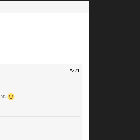
#271
üht.