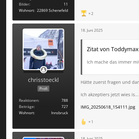
Bilder
11
Wohnort
22869 Schenefeld
2
18. Juni 2025
Zitat von Toddymax
Ich mache das immer mi
chrisstoeckl
Hätte zuerst fragen und da
Profi
Ich akzeptiers jetzt wies is...
Reaktionen
788
Beiträge
727
IMG_20250618_154111.jpg
Wohnort
Innsbruck
1
18. Juni 2025