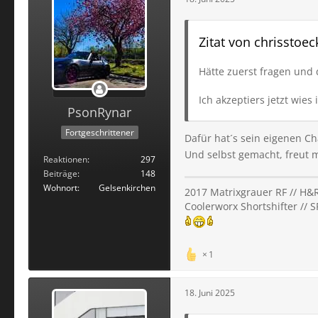
Zitat von chrisstoec
Hätte zuerst fragen und
Ich akzeptiers jetzt wies i
PsonRynar
Fortgeschrittener
Dafür hat´s sein eigenen 
Und selbst gemacht, freut
Reaktionen
297
Beiträge
148
Wohnort
Gelsenkirchen
2017 Matrixgrauer RF // H&R
Coolerworx Shortshifter // 
1
18. Juni 2025