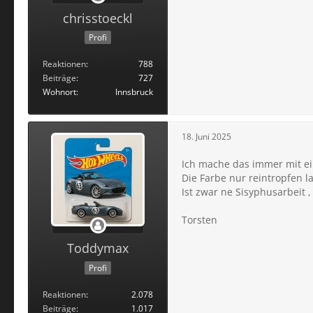
chrisstoeckl
Profi
Reaktionen
788
Beiträge
727
Wohnort
Innsbruck
18. Juni 2025
Ich mache das immer mit e
Die Farbe nur reintropfen la
Ist zwar ne Sisyphusarbeit ,
Torsten
Toddymax
Profi
Reaktionen
2.078
Beiträge
1.017