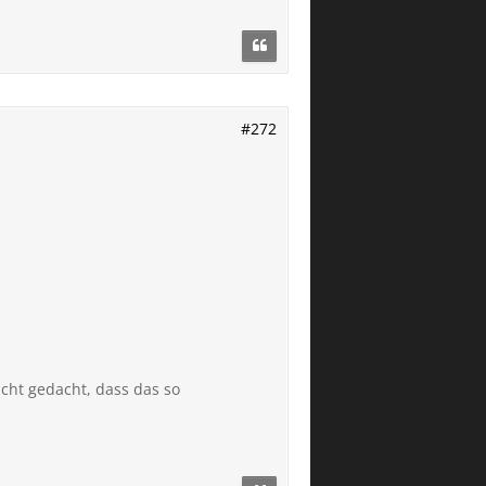
#272
icht gedacht, dass das so