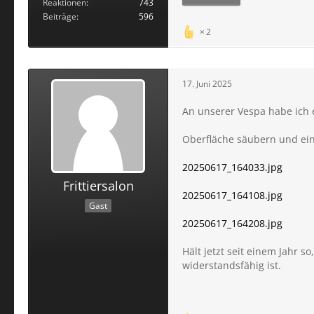
Reaktionen
743
Beiträge
596
2
17. Juni 2025
An unserer Vespa habe ich 
Oberfläche säubern und ein
20250617_164033.jpg
Frittiersalon
20250617_164108.jpg
Gast
20250617_164208.jpg
Hält jetzt seit einem Jahr 
widerstandsfähig ist.